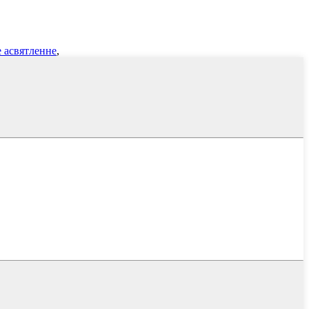
 асвятленне
,