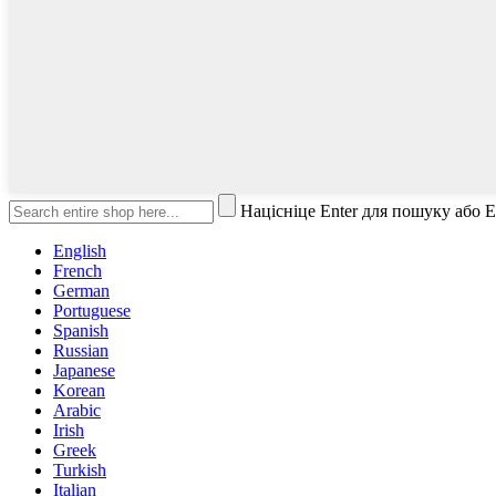
Націсніце Enter для пошуку або 
English
French
German
Portuguese
Spanish
Russian
Japanese
Korean
Arabic
Irish
Greek
Turkish
Italian