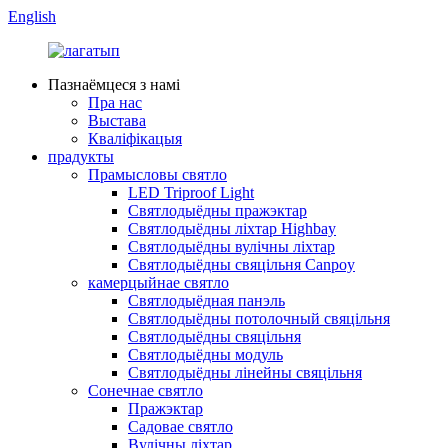
English
Пазнаёмцеся з намі
Пра нас
Выстава
Кваліфікацыя
прадукты
Прамысловы святло
LED Triproof Light
Святлодыёдны пражэктар
Святлодыёдны ліхтар Highbay
Святлодыёдны вулічны ліхтар
Святлодыёдны свяцільня Canpoy
камерцыйнае святло
Святлодыёдная панэль
Святлодыёдны потолочный свяцільня
Святлодыёдны свяцільня
Святлодыёдны модуль
Святлодыёдны лінейны свяцільня
Сонечнае святло
Пражэктар
Садовае святло
Вулічны ліхтар