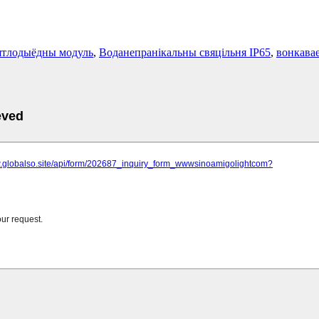
ятлодыёдны модуль
,
Воданепранікальны свяцільня IP65
,
вонкавае