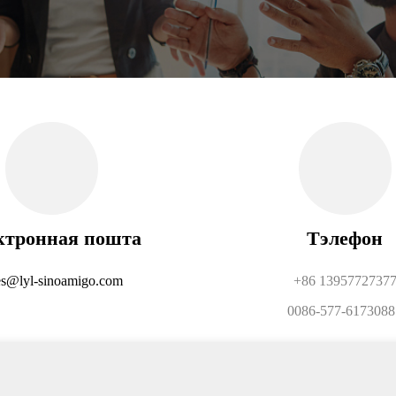
ктронная пошта
Тэлефон
es@lyl-sinoamigo.com
+86 1395772737
0086-577-6173088