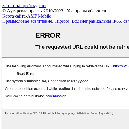
Запыт на прэйскурант
© Аўтарскае права - 2010-2023 : Усе правы абаронены.
Карта сайта
-
AMP Mobile
Прамысловае асвятленне
,
Triproof
,
Воданепранікальны IP66
,
св