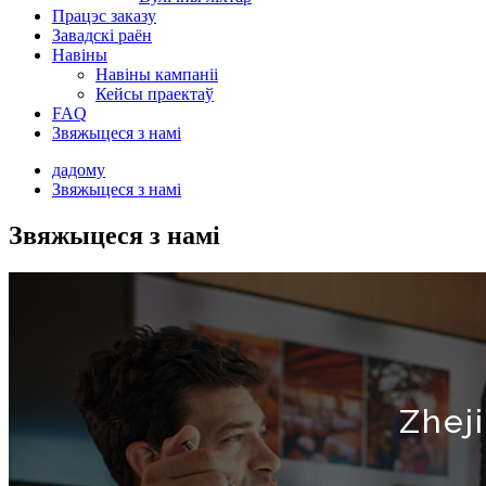
Працэс заказу
Завадскі раён
Навіны
Навіны кампаніі
Кейсы праектаў
FAQ
Звяжыцеся з намі
дадому
Звяжыцеся з намі
Звяжыцеся з намі
Zheji