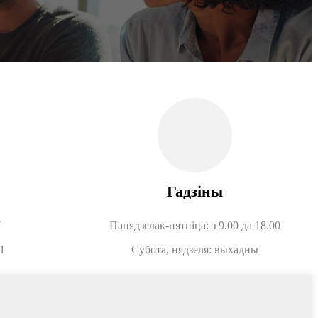
Гадзіны
7
Панядзелак-пятніца: з 9.00 да 18.00
1
Субота, нядзеля: выхадны