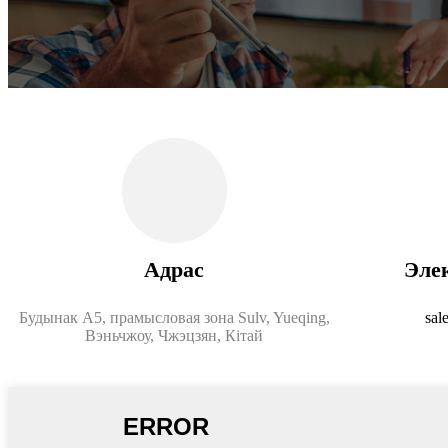
Адрас
Эле
Будынак A5, прамысловая зона Sulv, Yueqing,
sal
Вэньчжоу, Чжэцзян, Кітай