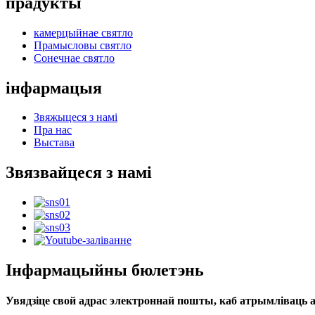
прадукты
камерцыйнае святло
Прамысловы святло
Сонечнае святло
інфармацыя
Звяжыцеся з намі
Пра нас
Выстава
Звязвайцеся з намі
Інфармацыйны бюлетэнь
Увядзіце свой адрас электроннай пошты, каб атрымліваць а