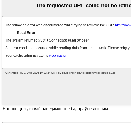
Напішыце тут сваё паведамленне і адпраўце яго нам