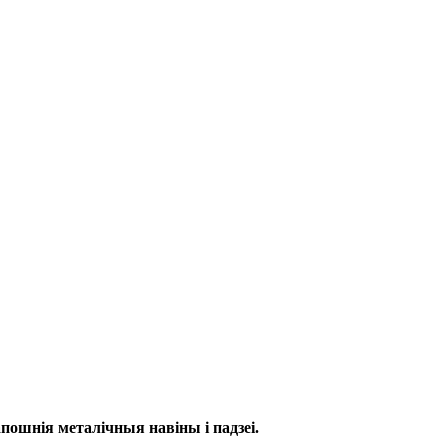
пошнія металічныя навіны і падзеі.