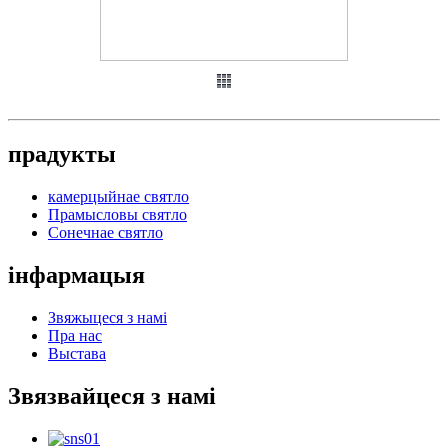
прадукты
камерцыйнае святло
Прамысловы святло
Сонечнае святло
інфармацыя
Звяжыцеся з намі
Пра нас
Выстава
Звязвайцеся з намі