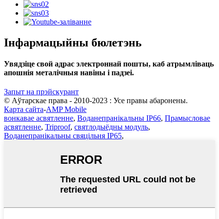
Інфармацыйны бюлетэнь
Увядзіце свой адрас электроннай пошты, каб атрымліваць
апошнія металічныя навіны і падзеі.
Запыт на прэйскурант
© Аўтарскае права - 2010-2023 : Усе правы абаронены.
Карта сайта
-
AMP Mobile
вонкавае асвятленне
,
Воданепранікальны IP66
,
Прамысловае
асвятленне
,
Triproof
,
святлодыёдны модуль
,
Воданепранікальны свяцільня IP65
,