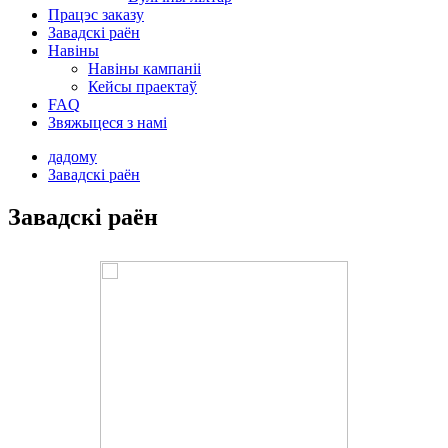
Працэс заказу
Завадскі раён
Навіны
Навіны кампаніі
Кейсы праектаў
FAQ
Звяжыцеся з намі
дадому
Завадскі раён
Завадскі раён