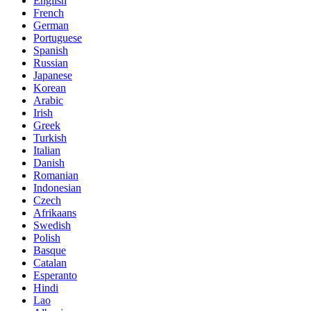
English
French
German
Portuguese
Spanish
Russian
Japanese
Korean
Arabic
Irish
Greek
Turkish
Italian
Danish
Romanian
Indonesian
Czech
Afrikaans
Swedish
Polish
Basque
Catalan
Esperanto
Hindi
Lao