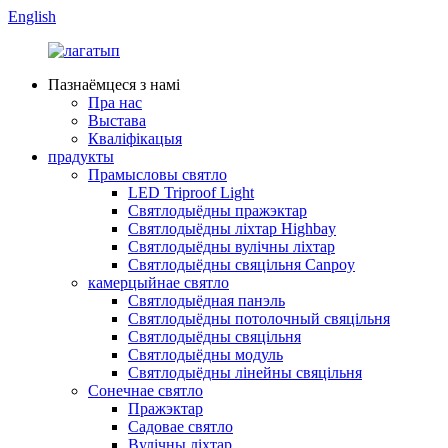
English
Пазнаёмцеся з намі
Пра нас
Выстава
Кваліфікацыя
прадукты
Прамысловы святло
LED Triproof Light
Святлодыёдны пражэктар
Святлодыёдны ліхтар Highbay
Святлодыёдны вулічны ліхтар
Святлодыёдны свяцільня Canpoy
камерцыйнае святло
Святлодыёдная панэль
Святлодыёдны потолочный свяцільня
Святлодыёдны свяцільня
Святлодыёдны модуль
Святлодыёдны лінейны свяцільня
Сонечнае святло
Пражэктар
Садовае святло
Вулічны ліхтар